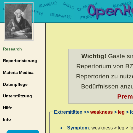
Research
Wichtig!
Gäste sin
Repertorisierung
Repertorium von BZ
Materia Medica
Repertorien zu nut
Datenpflege
Bedürfnissen anz
Prem
Unterstützung
Hilfe
Extremitäten >>
weakness
>
leg
> f
Info
Symptom:
weakness > leg > f