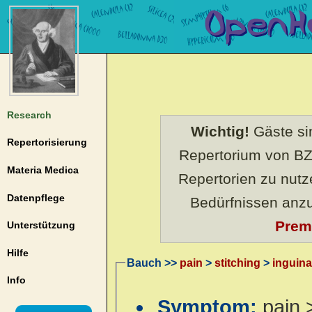
Research
Wichtig!
Gäste sin
Repertorisierung
Repertorium von BZ
Materia Medica
Repertorien zu nut
Datenpflege
Bedürfnissen anz
Prem
Unterstützung
Hilfe
Bauch >>
pain
>
stitching
>
inguina
Info
Symptom:
pain 