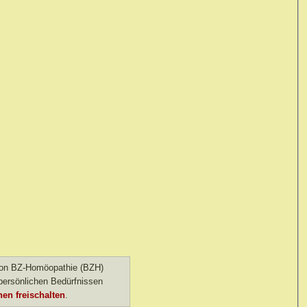
 von BZ-Homöopathie (BZH)
ersönlichen Bedürfnissen
en freischalten
.