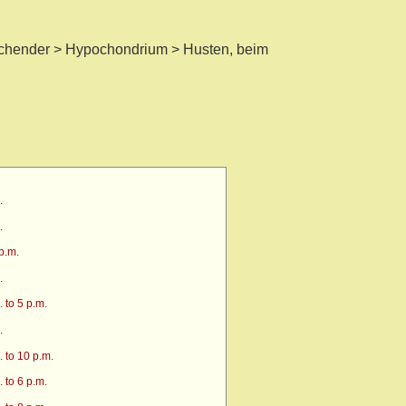
chender > Hypochondrium > Husten, beim
.
.
p.m.
.
 to 5 p.m.
.
 to 10 p.m.
 to 6 p.m.