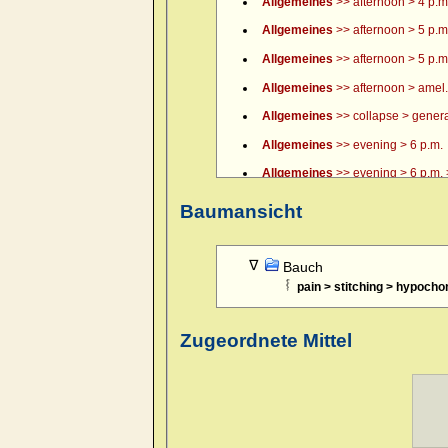
Allgemeines
>> afternoon > 4 p.m.
Allgemeines
>> afternoon > 5 p.m
Allgemeines
>> afternoon > 5 p.m.
Allgemeines
>> afternoon > amel.
Allgemeines
>> collapse > general
Allgemeines
>> evening > 6 p.m.
Allgemeines
>> evening > 6 p.m. >
Allgemeines
>> evening > 7 p.m.
Baumansicht
Allgemeines
>> evening > 8 p.m.
Allgemeines
>> evening > 9 p.m.
Bauch
pain > stitching > hypocho
Allgemeines
>> evening > amel.
Allgemeines
>> evening > amel. > 
Zugeordnete Mittel
Allgemeines
>> evening > eating >
Allgemeines
>> evening > eating 
Allgemeines
>> evening > every 
Allgemeines
>> evening > lying d