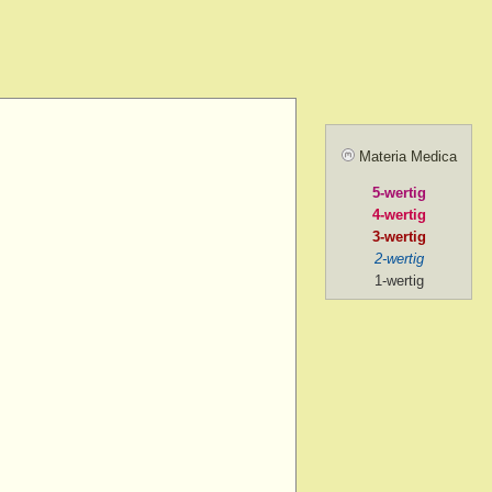
amel.
r agg.
before going to
ill sunrise
 after
Materia Medica
 agg.
5-wertig
, amel.
4-wertig
noon
3-wertig
2-wertig
oon > 1 p.m.
1-wertig
on > 2 p.m. after chill
ng
ng > 5-30 p.m.
ng > 6 p.m.
ng > 7 p.m.
g > 8 p.m. to 9 p.m.
ng > 9 p.m.