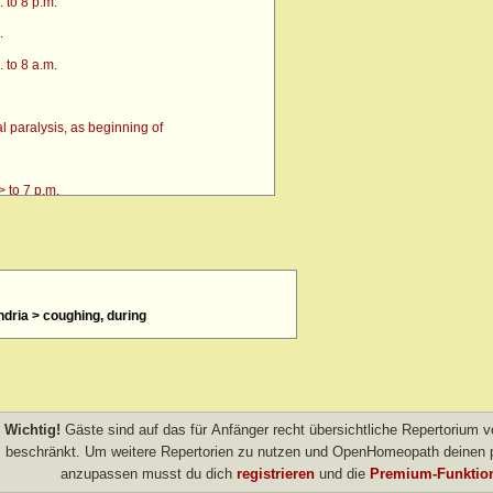
 to 8 p.m.
.
 to 8 a.m.
 paralysis, as beginning of
 to 7 p.m.
ndria > coughing, during
4 p.m. till going to bed amel.
 after
> amel.
Wichtig!
Gäste sind auf das für Anfänger recht übersichtliche Repertorium
other evening
beschränkt. Um weitere Repertorien zu nutzen und OpenHomeopath deinen p
anzupassen musst du dich
registrieren
und die
Premium-Funktion
own after agg.