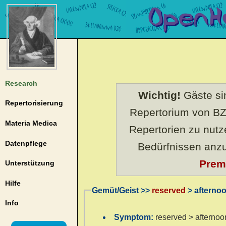
Research
Wichtig!
Gäste sin
Repertorisierung
Repertorium von BZ
Materia Medica
Repertorien zu nut
Datenpflege
Bedürfnissen anz
Prem
Unterstützung
Hilfe
Gemüt/Geist >>
reserved
> afterno
Info
Symptom:
reserved > afternoo