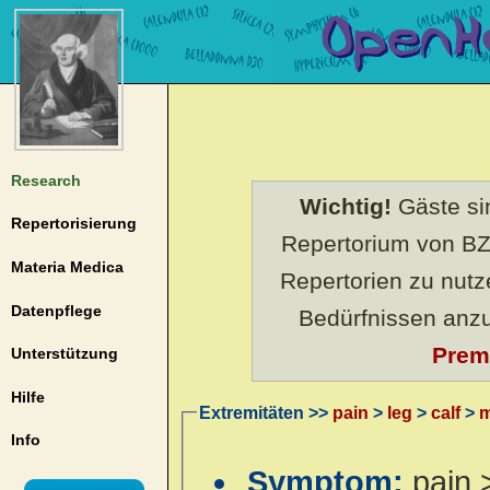
Research
Wichtig!
Gäste sin
Repertorisierung
Repertorium von BZ
Materia Medica
Repertorien zu nut
Datenpflege
Bedürfnissen anz
Prem
Unterstützung
Hilfe
Extremitäten >>
pain
>
leg
>
calf
>
m
Info
Symptom:
pain 