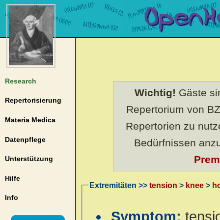
Research
Wichtig!
Gäste sin
Repertorisierung
Repertorium von BZ
Materia Medica
Repertorien zu nut
Datenpflege
Bedürfnissen anz
Prem
Unterstützung
Hilfe
Extremitäten >>
tension
>
knee
>
ho
Info
Symptom:
tensi