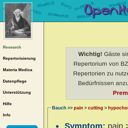
Research
Wichtig!
Gäste sin
Repertorisierung
Repertorium von BZ
Materia Medica
Repertorien zu nut
Datenpflege
Bedürfnissen anz
Prem
Unterstützung
Hilfe
Bauch >>
pain
>
cutting
>
hypocho
Info
Symptom:
pain 