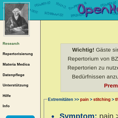
Research
Wichtig!
Gäste sin
Repertorisierung
Repertorium von BZ
Materia Medica
Repertorien zu nut
Datenpflege
Bedürfnissen anz
Prem
Unterstützung
Hilfe
Extremitäten >>
pain
>
stitching
>
t
Info
Symptom:
pain 