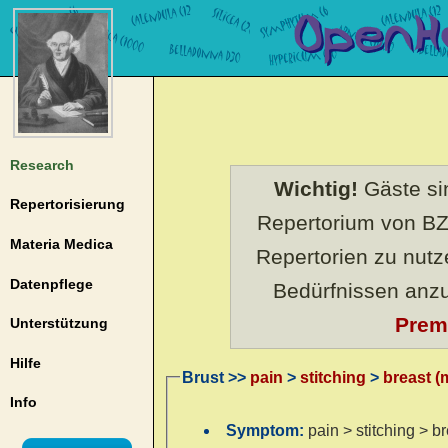
Research
Wichtig!
Gäste sin
Repertorisierung
Repertorium von BZ
Materia Medica
Repertorien zu nut
Datenpflege
Bedürfnissen anz
Prem
Unterstützung
Hilfe
Brust >>
pain
>
stitching
>
breast 
Info
Symptom:
pain > stitching > 