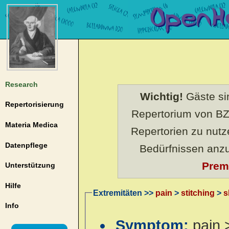
Research
Wichtig!
Gäste sin
Repertorisierung
Repertorium von BZ
Materia Medica
Repertorien zu nut
Datenpflege
Bedürfnissen anz
Prem
Unterstützung
Hilfe
Extremitäten >>
pain
>
stitching
>
s
Info
Symptom:
pain 