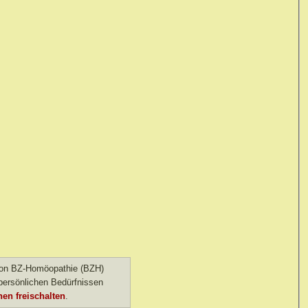
 von BZ-Homöopathie (BZH)
ersönlichen Bedürfnissen
en freischalten
.