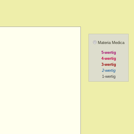
amel.
r agg.
before going to
ill sunrise
 after
Materia Medica
 agg.
5-wertig
, amel.
4-wertig
noon
3-wertig
2-wertig
oon > 1 p.m.
1-wertig
on > 2 p.m. after chill
ng
ng > 5-30 p.m.
ng > 6 p.m.
ng > 7 p.m.
g > 8 p.m. to 9 p.m.
ng > 9 p.m.