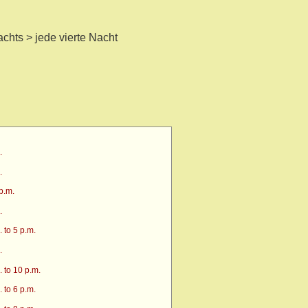
achts > jede vierte Nacht
.
.
p.m.
.
 to 5 p.m.
.
 to 10 p.m.
 to 6 p.m.