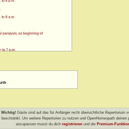
 to 8 p.m.
.
 to 8 a.m.
 paralysis, as beginning of
 to 7 p.m.
urth
4 p.m. till going to bed amel.
 after
> amel.
Wichtig!
Gäste sind auf das für Anfänger recht übersichtliche Repertorium
other evening
beschränkt. Um weitere Repertorien zu nutzen und OpenHomeopath deinen p
anzupassen musst du dich
registrieren
und die
Premium-Funktion
own after agg.