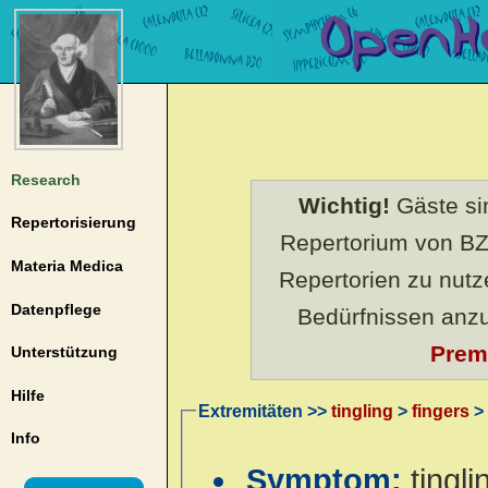
Research
Wichtig!
Gäste sin
Repertorisierung
Repertorium von BZ
Materia Medica
Repertorien zu nut
Datenpflege
Bedürfnissen anz
Prem
Unterstützung
Hilfe
Extremitäten >>
tingling
>
fingers
>
Info
Symptom:
tingl