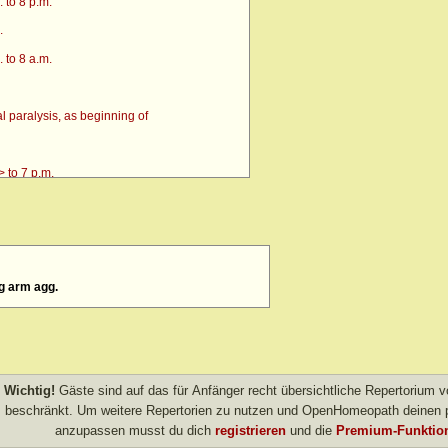
 to 8 p.m.
.
 to 8 a.m.
 paralysis, as beginning of
 to 7 p.m.
g arm agg.
4 p.m. till going to bed amel.
 after
> amel.
Wichtig!
Gäste sind auf das für Anfänger recht übersichtliche Repertorium
other evening
beschränkt. Um weitere Repertorien zu nutzen und OpenHomeopath deinen p
anzupassen musst du dich
registrieren
und die
Premium-Funktion
own after agg.