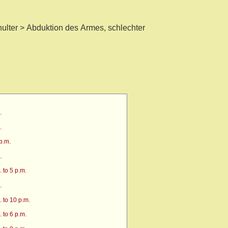
ulter > Abduktion des Armes, schlechter
.
.
p.m.
.
 to 5 p.m.
.
 to 10 p.m.
 to 6 p.m.