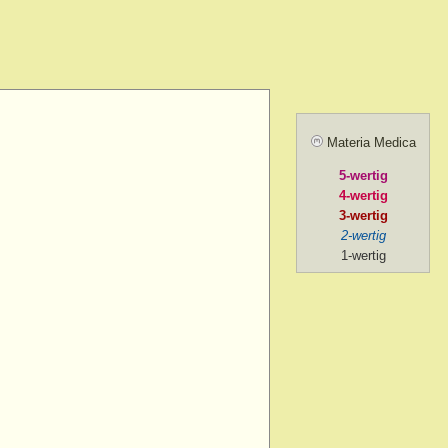
amel.
r agg.
before going to
ill sunrise
 after
Materia Medica
 agg.
5-wertig
, amel.
4-wertig
noon
3-wertig
2-wertig
oon > 1 p.m.
1-wertig
on > 2 p.m. after chill
ng
ng > 5-30 p.m.
ng > 6 p.m.
ng > 7 p.m.
g > 8 p.m. to 9 p.m.
ng > 9 p.m.