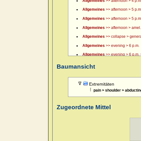
Allgemeines
>> afternoon > 4 p.m.
Allgemeines
>> afternoon > 5 p.m
Allgemeines
>> afternoon > 5 p.m.
Allgemeines
>> afternoon > amel.
Allgemeines
>> collapse > general
Allgemeines
>> evening > 6 p.m.
Allgemeines
>> evening > 6 p.m. >
Allgemeines
>> evening > 7 p.m.
Baumansicht
Allgemeines
>> evening > 8 p.m.
Allgemeines
>> evening > 9 p.m.
Extremitäten
pain > shoulder > abductin
Allgemeines
>> evening > amel.
Allgemeines
>> evening > amel. > 
Zugeordnete Mittel
Allgemeines
>> evening > eating >
Allgemeines
>> evening > eating 
Allgemeines
>> evening > every 
Allgemeines
>> evening > lying d