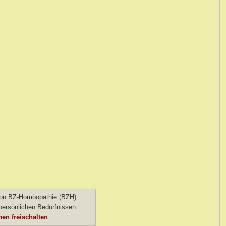
 von BZ-Homöopathie (BZH)
ersönlichen Bedürfnissen
en freischalten
.