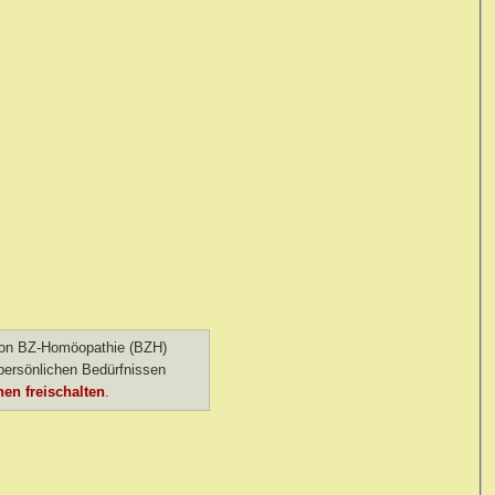
 von BZ-Homöopathie (BZH)
ersönlichen Bedürfnissen
en freischalten
.