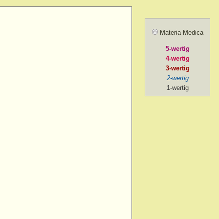
ill sunrise
 after
Materia Medica
 agg.
5-wertig
, amel.
4-wertig
noon
3-wertig
2-wertig
oon > 1 p.m.
1-wertig
on > 2 p.m. after chill
ng
ng > 5-30 p.m.
ng > 6 p.m.
ng > 7 p.m.
g > 8 p.m. to 9 p.m.
ng > 9 p.m.
ng > cardiac depression, from
ng > exertion, on