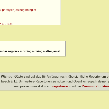
 paralysis, as beginning of
 to 7 p.m.
lumbar region > morning > rising > after, amel.
4 p.m. till going to bed amel.
 after
> amel.
Wichtig!
Gäste sind auf das für Anfänger recht übersichtliche Repertorium
other evening
beschränkt. Um weitere Repertorien zu nutzen und OpenHomeopath deinen p
anzupassen musst du dich
registrieren
und die
Premium-Funktion
own after agg.
amel.
r agg.
before going to