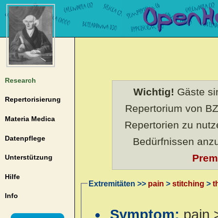
Research
Wichtig!
Gäste sin
Repertorisierung
Repertorium von BZ
Materia Medica
Repertorien zu nut
Datenpflege
Bedürfnissen anz
Prem
Unterstützung
Hilfe
Extremitäten >>
pain
>
stitching
>
t
Info
Symptom:
pain 