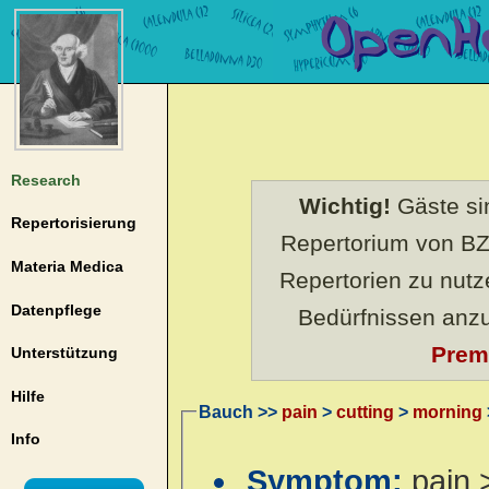
Research
Wichtig!
Gäste sin
Repertorisierung
Repertorium von BZ
Materia Medica
Repertorien zu nut
Datenpflege
Bedürfnissen anz
Prem
Unterstützung
Hilfe
Bauch >>
pain
>
cutting
>
morning
Info
Symptom:
pain 