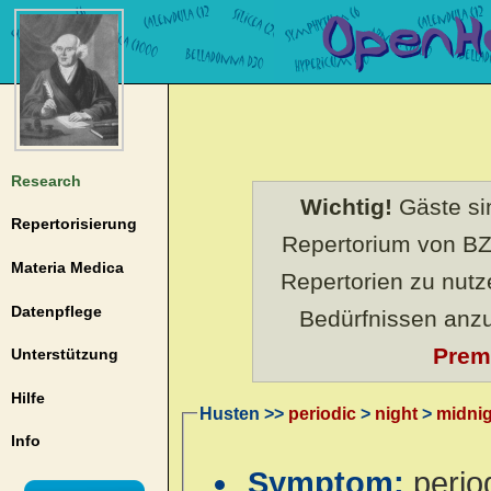
Research
Wichtig!
Gäste sin
Repertorisierung
Repertorium von BZ
Materia Medica
Repertorien zu nut
Datenpflege
Bedürfnissen anz
Prem
Unterstützung
Hilfe
Husten >>
periodic
>
night
>
midni
Info
Symptom:
perio