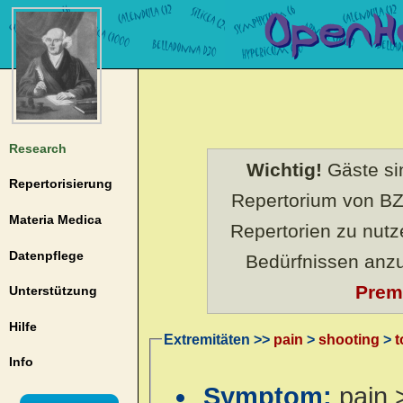
Research
Wichtig!
Gäste sin
Repertorisierung
Repertorium von BZ
Materia Medica
Repertorien zu nut
Datenpflege
Bedürfnissen anz
Prem
Unterstützung
Hilfe
Extremitäten >>
pain
>
shooting
>
t
Info
Symptom:
pain 