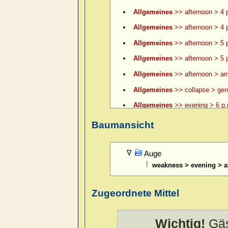
Allgemeines
>> afternoon > 4 p
Allgemeines
>> afternoon > 4 p
Allgemeines
>> afternoon > 5 
Allgemeines
>> afternoon > 5 p
Allgemeines
>> afternoon > am
Allgemeines
>> collapse > gene
Allgemeines
>> evening > 6 p.
Allgemeines
>> evening > 6 p.
Baumansicht
Allgemeines
>> evening > 7 p.
Allgemeines
>> evening > 8 p.
Auge
weakness > evening > af
Allgemeines
>> evening > 9 p.
Allgemeines
>> evening > ame
Zugeordnete Mittel
Allgemeines
>> evening > amel.
Allgemeines
>> evening > eatin
Wichtig!
Gäs