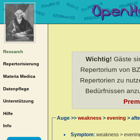
Research
Wichtig!
Gäste sin
Repertorisierung
Repertorium von BZ
Materia Medica
Repertorien zu nut
Datenpflege
Bedürfnissen anz
Prem
Unterstützung
Hilfe
Auge >>
weakness
>
evening
> aft
Info
Symptom:
weakness > evening 