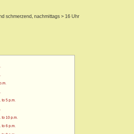
d schmerzend, nachmittags > 16 Uhr
.
.
p.m.
.
 to 5 p.m.
.
 to 10 p.m.
 to 6 p.m.