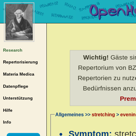
Research
Wichtig!
Gäste sin
Repertorisierung
Repertorium von BZ
Materia Medica
Repertorien zu nut
Datenpflege
Bedürfnissen anz
Prem
Unterstützung
Hilfe
Allgemeines >>
stretching
>
eveni
Info
Symptom:
stret