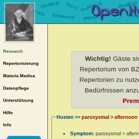
Research
Wichtig!
Gäste sin
Repertorisierung
Repertorium von BZ
Materia Medica
Repertorien zu nut
Datenpflege
Bedürfnissen anz
Prem
Unterstützung
Hilfe
Husten >>
paroxysmal
>
afternoon
Info
Symptom:
paroxysmal > aftern