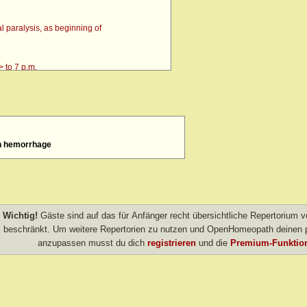
 paralysis, as beginning of
 to 7 p.m.
h hemorrhage
4 p.m. till going to bed amel.
 after
> amel.
Wichtig!
Gäste sind auf das für Anfänger recht übersichtliche Repertorium
other evening
beschränkt. Um weitere Repertorien zu nutzen und OpenHomeopath deinen p
anzupassen musst du dich
registrieren
und die
Premium-Funktion
own after agg.
amel.
r agg.
before going to