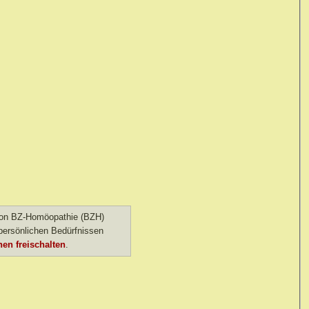
 von BZ-Homöopathie (BZH)
ersönlichen Bedürfnissen
en freischalten
.