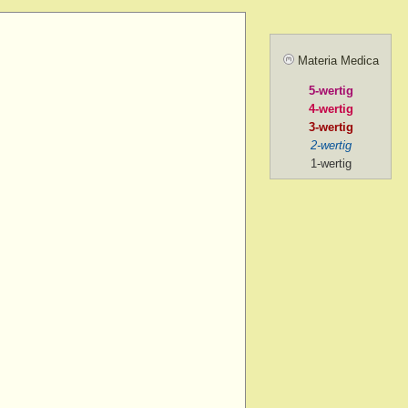
ill sunrise
 after
Materia Medica
 agg.
5-wertig
, amel.
4-wertig
noon
3-wertig
2-wertig
oon > 1 p.m.
1-wertig
on > 2 p.m. after chill
ng
ng > 5-30 p.m.
ng > 6 p.m.
ng > 7 p.m.
g > 8 p.m. to 9 p.m.
ng > 9 p.m.
ng > cardiac depression, from
ng > exertion, on