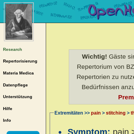
Research
Wichtig!
Gäste sin
Repertorisierung
Repertorium von BZ
Materia Medica
Repertorien zu nut
Datenpflege
Bedürfnissen anz
Prem
Unterstützung
Hilfe
Extremitäten >>
pain
>
stitching
>
t
Info
Symptom:
pain 