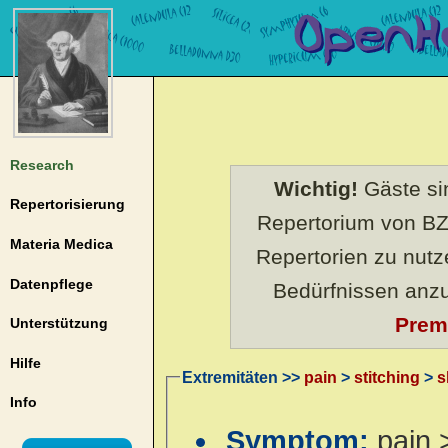
Research
Wichtig!
Gäste sin
Repertorisierung
Repertorium von BZ
Materia Medica
Repertorien zu nut
Datenpflege
Bedürfnissen anz
Prem
Unterstützung
Hilfe
Extremitäten >>
pain
>
stitching
>
s
Info
Symptom:
pain 