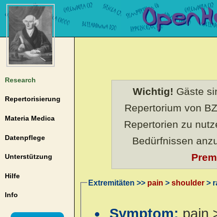
Research
Wichtig!
Gäste sin
Repertorisierung
Repertorium von BZ
Materia Medica
Repertorien zu nut
Datenpflege
Bedürfnissen anz
Prem
Unterstützung
Hilfe
Extremitäten >>
pain
>
shoulder
> r
Info
Symptom:
pain 