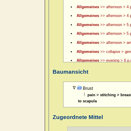
Allgemeines
>> afternoon > 4 p
Allgemeines
>> afternoon > 4 p
Allgemeines
>> afternoon > 5 
Allgemeines
>> afternoon > 5 p
Allgemeines
>> afternoon > am
Allgemeines
>> collapse > gene
Allgemeines
>> evening > 6 p.
Allgemeines
>> evening > 6 p.
Baumansicht
Allgemeines
>> evening > 7 p.
Allgemeines
>> evening > 8 p.
Brust
pain > stitching > brea
Allgemeines
>> evening > 9 p.
to scapula
Allgemeines
>> evening > ame
Allgemeines
>> evening > amel.
Zugeordnete Mittel
Allgemeines
>> evening > eatin