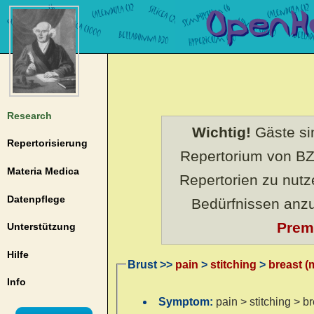
Research
Wichtig!
Gäste sin
Repertorisierung
Repertorium von BZ
Materia Medica
Repertorien zu nut
Datenpflege
Bedürfnissen anz
Prem
Unterstützung
Hilfe
Brust >>
pain
>
stitching
>
breast 
Info
Symptom:
pain > stitching > 